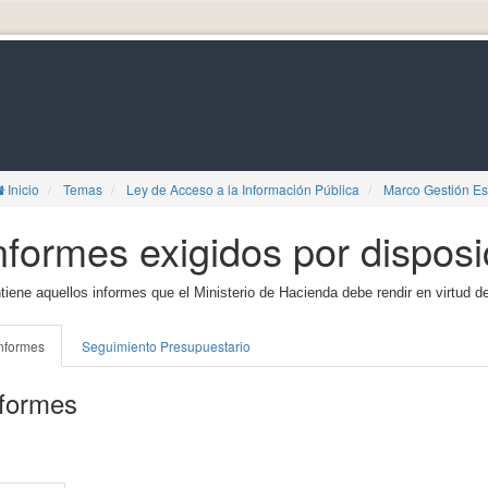
Inicio
Temas
Ley de Acceso a la Información Pública
Marco Gestión Es
nformes exigidos por disposi
tiene aquellos informes que el Ministerio de Hacienda debe rendir en virtud de
nformes
Seguimiento Presupuestario
nformes